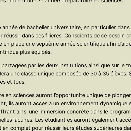
illes lancent une 7e année préparatoire en sciences
née de bachelier universitaire, en particulier dans le
r réussir dans ces filières. Conscients de ce besoin cr
e en place une septième année scientifique afin d’aider
ifique plus équipés.
rtagées par les deux institutions ainsi que sur le tro
era une classe unique composée de 30 à 35 élèves. Si
tes et tous.
ire en sciences auront l’opportunité unique de plonger
ht, ils auront accès à un environnement dynamique et
 offrant ainsi une immersion concrète dans le progra
elles lacunes. Les étudiant·es auront également accè
utien complet pour réussir leurs études supérieures 