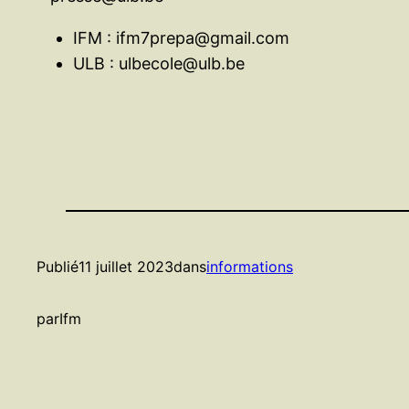
IFM : ifm7prepa@gmail.com
ULB : ulbecole@ulb.be
Publié
11 juillet 2023
dans
informations
par
Ifm