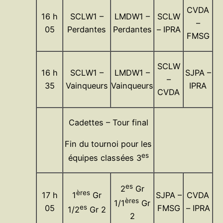
CVDA
16 h
SCLW1 –
LMDW1 –
SCLW
–
05
Perdantes
Perdantes
– IPRA
FMSG
SCLW
16 h
SCLW1 –
LMDW1 –
SJPA –
–
35
Vainqueurs
Vainqueurs
IPRA
CVDA
Cadettes – Tour final
Fin du tournoi pour les
es
équipes classées 3
es
2
Gr
ères
17 h
SJPA –
CVDA
1
Gr
ères
1/1
Gr
es
05
FMSG
– IPRA
1/2
Gr 2
2