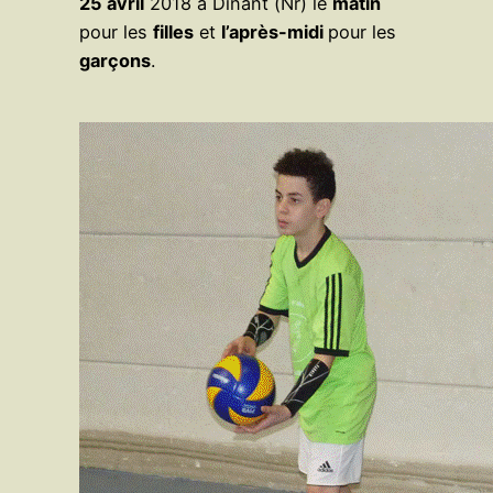
25 avril
2018 à Dinant (Nr) le
matin
pour les
filles
et
l’après-midi
pour les
garçons
.