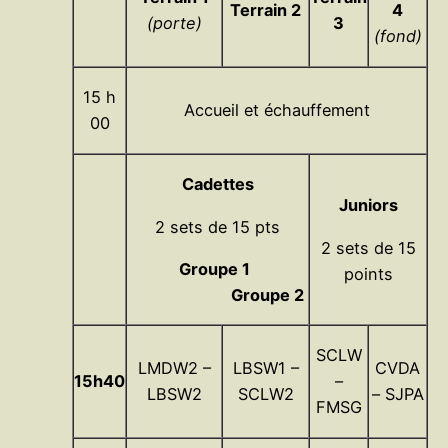
Terrain 2
4
(porte)
3
(fond)
15 h
Accueil et échauffement
00
Cadettes
Juniors
2 sets de 15 pts
2 sets de 15
Groupe 1
points
Groupe 2
SCLW
LMDW2 –
LBSW1 –
CVDA
15h40
–
LBSW2
SCLW2
– SJPA
FMSG