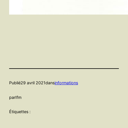
Publié
29 avril 2021
dans
informations
par
Ifm
Étiquettes :