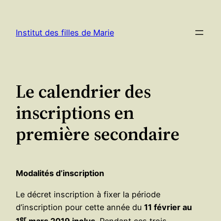
Aller
au
Institut des filles de Marie
contenu
Le calendrier des
inscriptions en
première secondaire
Modalités d’inscription
Le décret inscription à fixer la période
d’inscription pour cette année du
11 février au
er
1
mars 2019 inclus
. Pendant ces trois