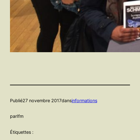
Publié
27 novembre 2017
dans
informations
par
Ifm
Étiquettes :